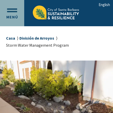
Ir
Ir
English
al
a
OPEN
contenido
la
MENÚ
MAIN
principal
navegación
MENU
principal
Sobrescribir
Casa
División de Arroyos
enlaces
Storm Water Management Program
de
ayuda
a
la
navegación