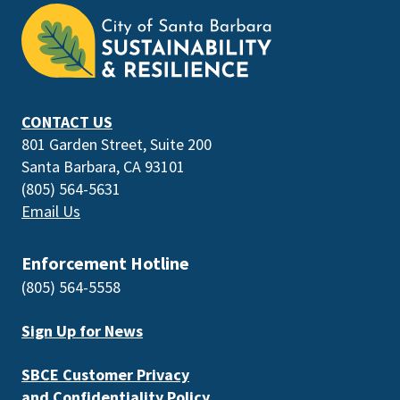
is
the
prefooter
section
CONTACT US
801 Garden Street, Suite 200
Santa Barbara, CA 93101
(805) 564-5631
Email Us
Enforcement Hotline
(805) 564-5558
Sign Up for News
SBCE Customer Privacy
and Confidentiality Policy