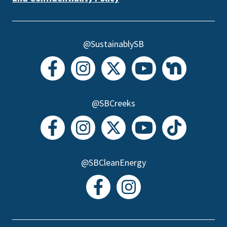
@SustainablySB
@SBCreeks
@SBCleanEnergy