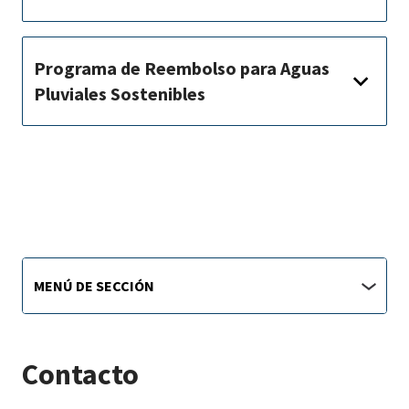
Programa de Reembolso para Aguas
Pluviales Sostenibles
Sustainability
Menú
MENÚ DE SECCIÓN
de
main
sección
jump
menu
Contacto