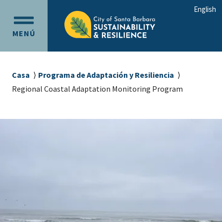
Ir
Ir
English
al
a
OPEN
contenido
la
MENÚ
MAIN
principal
navegación
MENU
principal
Sobrescribir
Casa
Programa de Adaptación y Resiliencia
enlaces
Regional Coastal Adaptation Monitoring Program
de
ayuda
a
la
navegación