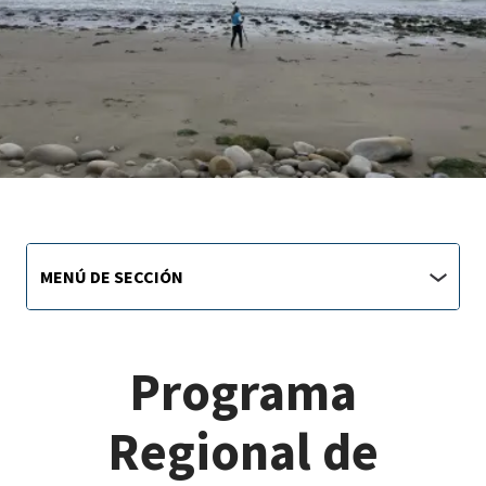
Sustainability
Menú
MENÚ DE SECCIÓN
de
main
sección
jump
menu
Programa
Regional de