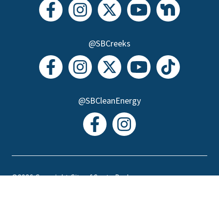
@SBCreeks
@SBCleanEnergy
©2026
Copyright City of Santa Barbara
Accessibility
|
Policies