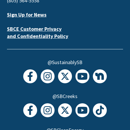
(805) 564-5558
Sign Up for News
SBCE Customer Privacy
and Confidentiality Policy
@SustainablySB
@SBCreeks