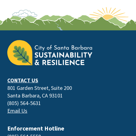
This
is
the
prefooter
section
CONTACT US
801 Garden Street, Suite 200
Santa Barbara, CA 93101
(805) 564-5631
Email Us
Enforcement Hotline