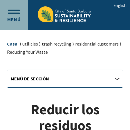
Ir
Ir
English
al
a
OPEN
contenido
la
MENÚ
MAIN
principal
navegación
MENU
principal
Sobrescribir
Casa
utilities
trash recycling
residential customers
enlaces
Reducing Your Waste
de
ayuda
Sustainability
Menú
a
MENÚ DE SECCIÓN
de
main
la
sección
navegación
jump
menu
Reducir los
residuos