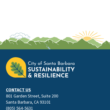
This
is
the
prefooter
section
CONTACT US
801 Garden Street, Suite 200
Santa Barbara, CA 93101
(805) 564-5631