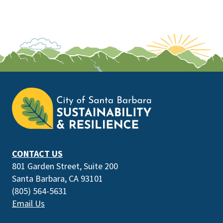
This
is
the
prefooter
section
CONTACT US
801 Garden Street, Suite 200
Santa Barbara, CA 93101
(805) 564-5631
Email Us