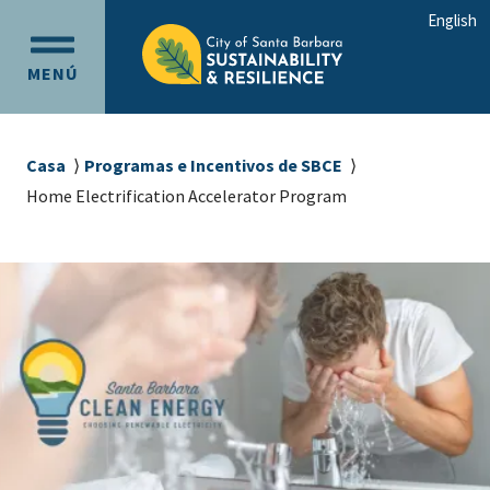
Ir
Ir
English
al
a
OPEN
contenido
la
MENÚ
MAIN
principal
navegación
MENU
principal
Sobrescribir
Casa
Programas e Incentivos de SBCE
enlaces
Home Electrification Accelerator Program
de
ayuda
a
la
navegación