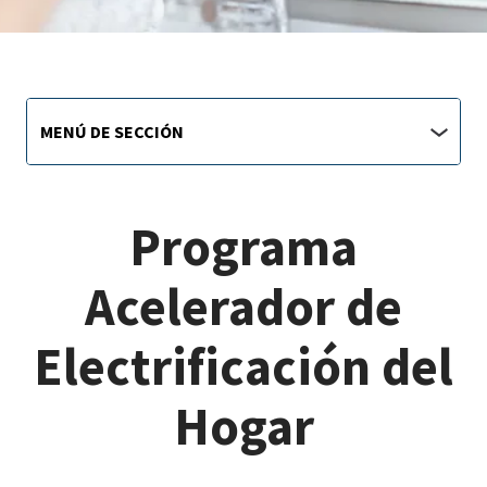
Sustainability
Menú
MENÚ DE SECCIÓN
de
main
sección
jump
menu
Programa
Acelerador de
Electrificación del
Hogar