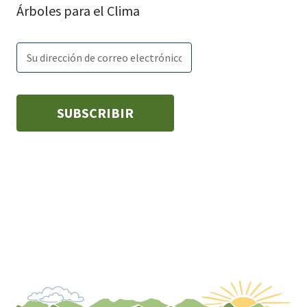
Árboles para el Clima
Email
Subscribe
Enter
subscription
tags
your
settings
email: