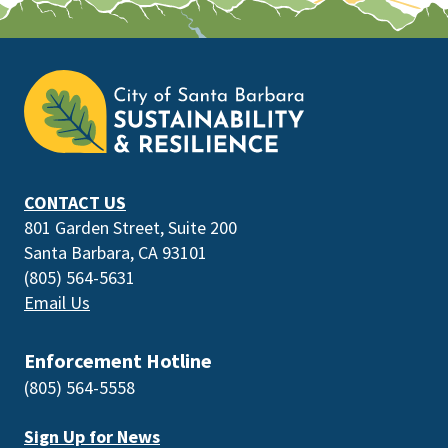
This
is
the
prefooter
section
CONTACT US
801 Garden Street, Suite 200
Santa Barbara, CA 93101
(805) 564-5631
Email Us
Enforcement Hotline
(805) 564-5558
Sign Up for News