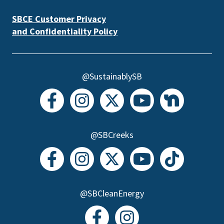
SBCE Customer Privacy
and Confidentiality Policy
@SustainablySB
@SBCreeks
@SBCleanEnergy