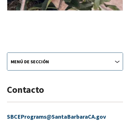
Sustainability
Menú
MENÚ DE SECCIÓN
de
main
sección
jump
menu
Contacto
SBCEPrograms@SantaBarbaraCA.gov