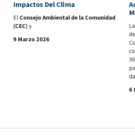
Impactos Del Clima
A
M
El
Consejo Ambiental de la Comunidad
La
(CEC)
y
de
9 Marzo 2026
Co
co
30
pa
dar
6 