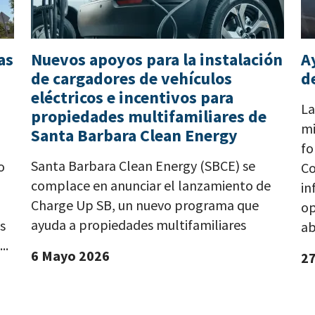
as
Nuevos apoyos para la instalación
A
de cargadores de vehículos
d
eléctricos e incentivos para
La
propiedades multifamiliares de
mi
Santa Barbara Clean Energy
n
fo
Santa Barbara Clean Energy (SBCE) se
o
Co
complace en anunciar el lanzamiento de
in
Charge Up SB, un nuevo programa que
op
ayuda a propiedades multifamiliares
s
ab
..
6 Mayo 2026
27