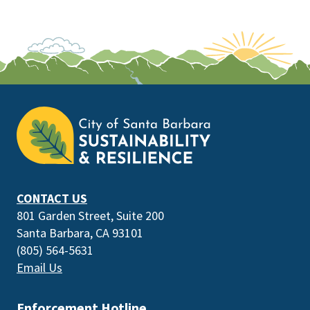
This
is
the
prefooter
section
CONTACT US
801 Garden Street, Suite 200
Santa Barbara, CA 93101
(805) 564-5631
Email Us
Enforcement Hotline