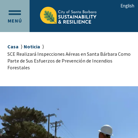
Ir
Ir
English
al
a
OPEN
contenido
la
MENÚ
MAIN
principal
navegación
MENU
principal
Sobrescribir
Casa
Noticia
enlaces
SCE Realizará Inspecciones Aéreas en Santa Bárbara Como
Parte de Sus Esfuerzos de Prevención de Incendios
de
Forestales
ayuda
a
la
navegación