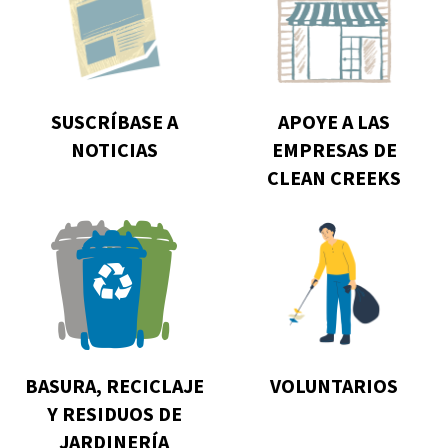
Suscríbase
Apoye
a
A
Noticias
Las
Empresas
SUSCRÍBASE A
APOYE A LAS
De
NOTICIAS
EMPRESAS DE
Clean
CLEAN CREEKS
Creeks
Go
Go
to
to
Basura,
Voluntarios
Reciclaje
Y
Residuos
BASURA, RECICLAJE
VOLUNTARIOS
De
Y RESIDUOS DE
Jardinería
JARDINERÍA