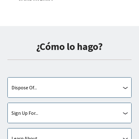
¿Cómo lo hago?
Dispose
Dispose Of...
Of
Sign
Sign Up For...
Up
For
Learn
Learn About...