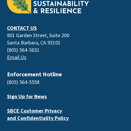
the
prefooter
section
CONTACT US
801 Garden Street, Suite 200
Santa Barbara, CA 93101
(805) 564-5631
Email Us
Enforcement Hotline
(805) 564-5558
Sign Up for News
SBCE Customer Privacy
and Confidentiality Policy