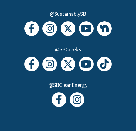
@SustainablySB
@SBCreeks
@SBCleanEnergy
©2026
Copyright City of Santa Barbara