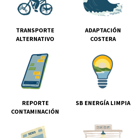
Transporte
Adaptación
Alternativo
Costera
TRANSPORTE
ADAPTACIÓN
ALTERNATIVO
COSTERA
Go
Go
to
to
Reporte
SB
Contaminación
Energía
Limpia
REPORTE
SB ENERGÍA LIMPIA
CONTAMINACIÓN
Go
Go
to
to