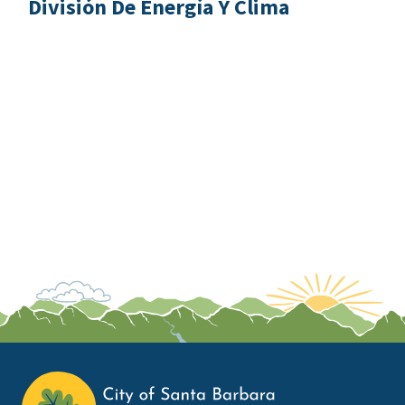
División De Energía Y Clima
This
is