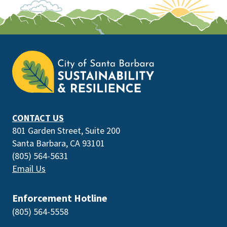
This
is
the
prefooter
section
CONTACT US
801 Garden Street, Suite 200
Santa Barbara, CA 93101
(805) 564-5631
Email Us
Enforcement Hotline
(805) 564-5558