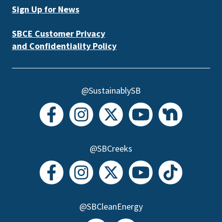
Sign Up for News
SBCE Customer Privacy
and Confidentiality Policy
@SustainablySB
@SBCreeks
@SBCleanEnergy