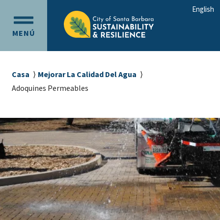
Ir
Ir
English
al
a
OPEN
contenido
la
MENÚ
MAIN
principal
navegación
MENU
principal
Sobrescribir
Casa
Mejorar La Calidad Del Agua
enlaces
Adoquines Permeables
de
ayuda
a
la
navegación